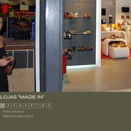
LOJAS "MADE IN"
1
2
3
4
5
6
7
8
9
Ficha técnica
Memória descritiva