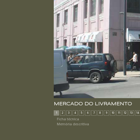
MERCADO DO LIVRAMENTO
1
2
3
4
5
6
7
8
9
10
11
12
13
14
Ficha técnica
Memória descritiva